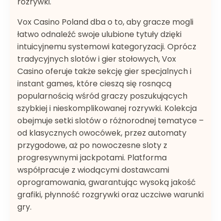
rozrywki.
Vox Casino Poland dba o to, aby gracze mogli
łatwo odnaleźć swoje ulubione tytuły dzięki
intuicyjnemu systemowi kategoryzacji. Oprócz
tradycyjnych slotów i gier stołowych, Vox
Casino oferuje także sekcję gier specjalnych i
instant games, które cieszą się rosnącą
popularnością wśród graczy poszukujących
szybkiej i nieskomplikowanej rozrywki. Kolekcja
obejmuje setki slotów o różnorodnej tematyce –
od klasycznych owocówek, przez automaty
przygodowe, aż po nowoczesne sloty z
progresywnymi jackpotami. Platforma
współpracuje z wiodącymi dostawcami
oprogramowania, gwarantując wysoką jakość
grafiki, płynność rozgrywki oraz uczciwe warunki
gry.