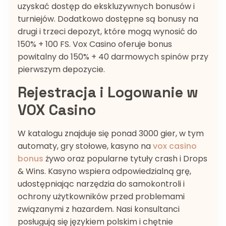
uzyskać dostęp do ekskluzywnych bonusów i
turniejów. Dodatkowo dostępne są bonusy na
drugi i trzeci depozyt, które mogą wynosić do
150% + 100 FS. Vox Casino oferuje bonus
powitalny do 150% + 40 darmowych spinów przy
pierwszym depozycie.
Rejestracja i Logowanie w
VOX Casino
W katalogu znajduje się ponad 3000 gier, w tym
automaty, gry stołowe, kasyno na
vox casino
bonus
żywo oraz popularne tytuły crash i Drops
& Wins. Kasyno wspiera odpowiedzialną grę,
udostępniając narzędzia do samokontroli i
ochrony użytkowników przed problemami
związanymi z hazardem. Nasi konsultanci
posługują się językiem polskim i chętnie