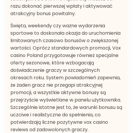
razu dokonać pierwszej wpłaty i aktywować
atrakcyjny bonus powitalny.
Święta, weekendy czy ważne wydarzenia
sportowe to doskonała okazja do uruchomienia
limitowanych czasowo bonusów o zwiększonej
wartości. Oprócz standardowych promocji, Vox
casino Poland przygotowuje również specjalne
oferty sezonowe, które wzbogacają
doświadczenie graczy w szczególnych
okresach roku. System powiadomień zapewnia,
że żaden gracz nie przegapi atrakcyjnej
promocji, a wszystkie aktywne bonusy są
przejrzyście wyświetlane w panelu użytkownika.
Szczególnie istotne jest to, że warunki bonusu są
uczciwe i realistyczne do spełnienia, co
potwierdzają liczne pozytywne vox casino
reviews od zadowolonych graczy.