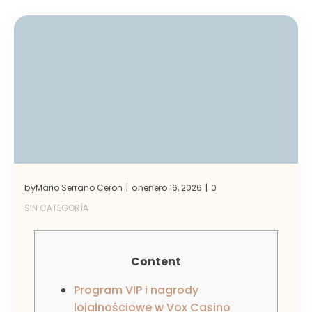
by
on
Mario Serrano Ceron
enero 16, 2026
0
|
|
SIN CATEGORÍA
Content
Program VIP i nagrody
lojalnościowe w Vox Casino