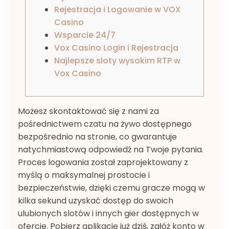
Rejestracja i Logowanie w VOX
Casino
Wsparcie 24/7
Vox Casino Login i Rejestracja
Najlepsze sloty wysokim RTP w
Vox Casino
Możesz skontaktować się z nami za
pośrednictwem czatu na żywo dostępnego
bezpośrednio na stronie, co gwarantuje
natychmiastową odpowiedź na Twoje pytania.
Proces logowania został zaprojektowany z
myślą o maksymalnej prostocie i
bezpieczeństwie, dzięki czemu gracze mogą w
kilka sekund uzyskać dostęp do swoich
ulubionych slotów i innych gier dostępnych w
ofercie. Pobierz aplikację już dziś, załóż konto w