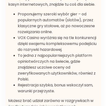
kasyn internetowych, znajdzie tu coś dla siebie.
Proponujemy szeroki wybór gier – od
popularnych automatów (slotów), przez
klasyczne gry stołowe, aż po nowoczesne
rozwiązania online.
VOX Casino wyróżnia się na tle konkurencji
dzięki swojemu kompleksowemu podejściu
do rozrywki hazardowej.
To jedna z najpopularniejszych platform
opiniotwórczych na świecie, gdzie
znajdziesz uczciwe oceny od
zweryfikowanych użytkowników, również z
Polski.
Rejestracja szybka, bonus wskoczył sam,
warunki przejrzyste.
Możesz brać udział zarówno w rozgrywkach w