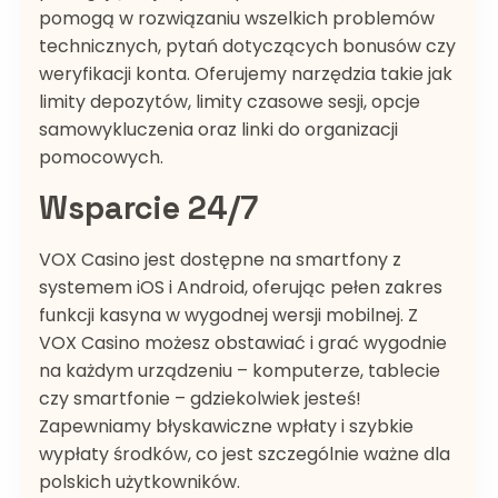
pomogą w rozwiązaniu wszelkich problemów
technicznych, pytań dotyczących bonusów czy
weryfikacji konta. Oferujemy narzędzia takie jak
limity depozytów, limity czasowe sesji, opcje
samowykluczenia oraz linki do organizacji
pomocowych.
Wsparcie 24/7
VOX Casino jest dostępne na smartfony z
systemem iOS i Android, oferując pełen zakres
funkcji kasyna w wygodnej wersji mobilnej. Z
VOX Casino możesz obstawiać i grać wygodnie
na każdym urządzeniu – komputerze, tablecie
czy smartfonie – gdziekolwiek jesteś!
Zapewniamy błyskawiczne wpłaty i szybkie
wypłaty środków, co jest szczególnie ważne dla
polskich użytkowników.