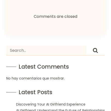
Comments are closed
Latest Comments
No hay comentarios que mostrar.
Latest Posts
Discovering Your AI Girlfriend Experience
AI Girlfriend: Understand the Future of Relationships