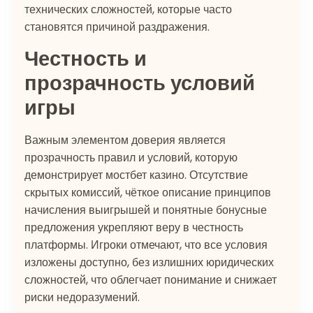
технических сложностей, которые часто
становятся причиной раздражения.
Честность и
прозрачность условий
игры
Важным элементом доверия является
прозрачность правил и условий, которую
демонстрирует мостбет казино. Отсутствие
скрытых комиссий, чёткое описание принципов
начисления выигрышей и понятные бонусные
предложения укрепляют веру в честность
платформы. Игроки отмечают, что все условия
изложены доступно, без излишних юридических
сложностей, что облегчает понимание и снижает
риски недоразумений.