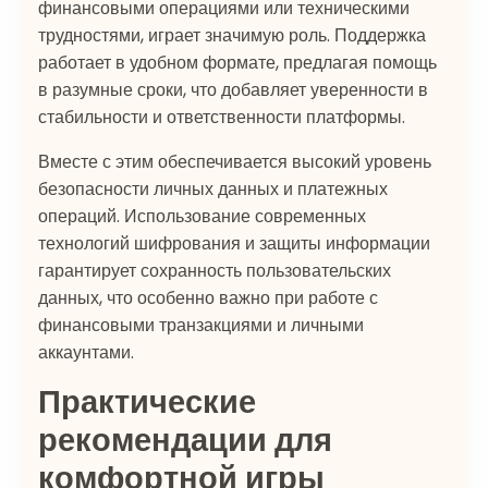
финансовыми операциями или техническими
трудностями, играет значимую роль. Поддержка
работает в удобном формате, предлагая помощь
в разумные сроки, что добавляет уверенности в
стабильности и ответственности платформы.
Вместе с этим обеспечивается высокий уровень
безопасности личных данных и платежных
операций. Использование современных
технологий шифрования и защиты информации
гарантирует сохранность пользовательских
данных, что особенно важно при работе с
финансовыми транзакциями и личными
аккаунтами.
Практические
рекомендации для
комфортной игры