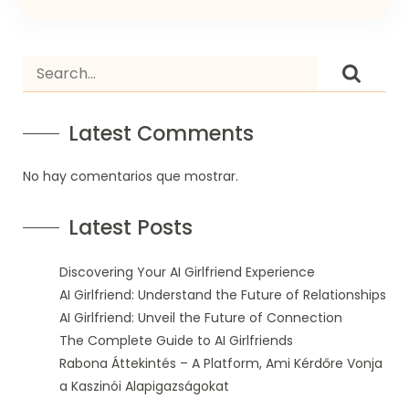
Latest Comments
No hay comentarios que mostrar.
Latest Posts
Discovering Your AI Girlfriend Experience
AI Girlfriend: Understand the Future of Relationships
AI Girlfriend: Unveil the Future of Connection
The Complete Guide to AI Girlfriends
Rabona Áttekintés – A Platform, Ami Kérdőre Vonja
a Kaszinói Alapigazságokat