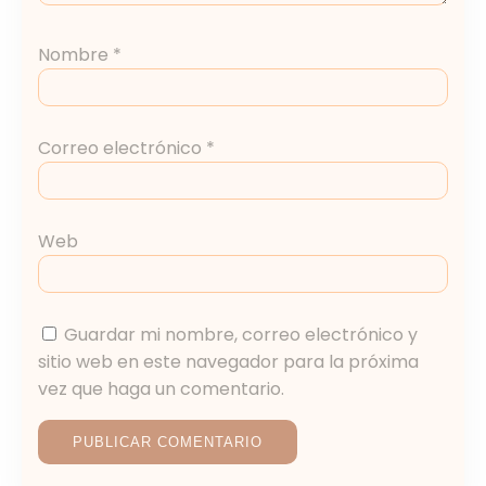
Nombre
*
Correo electrónico
*
Web
Guardar mi nombre, correo electrónico y
sitio web en este navegador para la próxima
vez que haga un comentario.