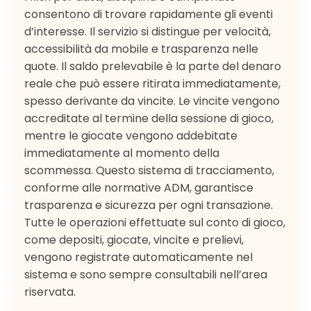
consentono di trovare rapidamente gli eventi
d’interesse. Il servizio si distingue per velocità,
accessibilità da mobile e trasparenza nelle
quote. Il saldo prelevabile è la parte del denaro
reale che può essere ritirata immediatamente,
spesso derivante da vincite. Le vincite vengono
accreditate al termine della sessione di gioco,
mentre le giocate vengono addebitate
immediatamente al momento della
scommessa. Questo sistema di tracciamento,
conforme alle normative ADM, garantisce
trasparenza e sicurezza per ogni transazione.
Tutte le operazioni effettuate sul conto di gioco,
come depositi, giocate, vincite e prelievi,
vengono registrate automaticamente nel
sistema e sono sempre consultabili nell’area
riservata.