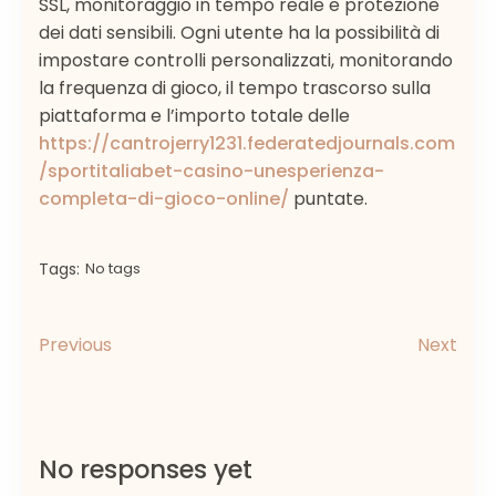
SSL, monitoraggio in tempo reale e protezione
dei dati sensibili. Ogni utente ha la possibilità di
impostare controlli personalizzati, monitorando
la frequenza di gioco, il tempo trascorso sulla
piattaforma e l’importo totale delle
https://cantrojerry1231.federatedjournals.com
/sportitaliabet-casino-unesperienza-
completa-di-gioco-online/
puntate.
Tags:
No tags
Previous
Next
No responses yet