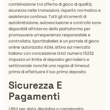
combinazione tra offerta di gioco di qualità,
sicurezza nelle transazioni, rispetto normativo e
assistenza continua. Tutti gli strumenti di
autolimitazione, autoesclusione e controllo sono
disponibili all’interno della piattaforma per
promuovere un’esperienza responsabile e
controllata. SportitaliaBet è un portale di gioco
online autorizzato ADM, attivo sul mercato
italiano con concessione GAD numero 15232.
Imposta un limite di deposito giornaliero e
settimanale nonché una regola di timeout
prima di effettuare il tuo primo deposito.
Sicurezza E
Pagamenti
I filtri per data, disciplina o campionato