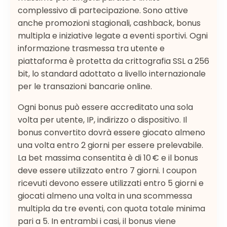
complessivo di partecipazione. Sono attive
anche promozioni stagionali, cashback, bonus
multipla e iniziative legate a eventi sportivi. Ogni
informazione trasmessa tra utente e
piattaforma è protetta da crittografia SSL a 256
bit, lo standard adottato a livello internazionale
per le transazioni bancarie online.
Ogni bonus può essere accreditato una sola
volta per utente, IP, indirizzo o dispositivo. Il
bonus convertito dovrà essere giocato almeno
una volta entro 2 giorni per essere prelevabile.
La bet massima consentita è di 10 € e il bonus
deve essere utilizzato entro 7 giorni. I coupon
ricevuti devono essere utilizzati entro 5 giorni e
giocati almeno una volta in una scommessa
multipla da tre eventi, con quota totale minima
pari a 5. In entrambi i casi, il bonus viene