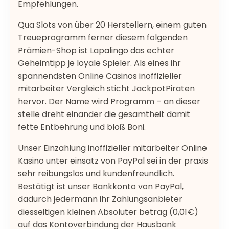
Empfehlungen.
Qua Slots von über 20 Herstellern, einem guten
Treueprogramm ferner diesem folgenden
Prämien-Shop ist Lapalingo das echter
Geheimtipp je loyale Spieler. Als eines ihr
spannendsten Online Casinos inoffizieller
mitarbeiter Vergleich sticht JackpotPiraten
hervor. Der Name wird Programm – an dieser
stelle dreht einander die gesamtheit damit
fette Entbehrung und bloß Boni.
Unser Einzahlung inoffizieller mitarbeiter Online
Kasino unter einsatz von PayPal sei in der praxis
sehr reibungslos und kundenfreundlich.
Bestätigt ist unser Bankkonto von PayPal,
dadurch jedermann ihr Zahlungsanbieter
diesseitigen kleinen Absoluter betrag (0,01€)
auf das Kontoverbindung der Hausbank