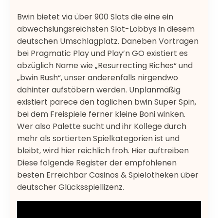
Bwin bietet via über 900 Slots die eine ein
abwechslungsreichsten Slot-Lobbys in diesem
deutschen Umschlagplatz. Daneben Vortragen
bei Pragmatic Play und Play’n GO existiert es
abzüglich Name wie „Resurrecting Riches“ und
„bwin Rush“, unser anderenfalls nirgendwo
dahinter aufstöbern werden. Unplanmäßig
existiert parece den täglichen bwin Super Spin,
bei dem Freispiele ferner kleine Boni winken.
Wer also Palette sucht und ihr Kollege durch
mehr als sortierten Spielkategorien ist und
bleibt, wird hier reichlich froh. Hier auftreiben
Diese folgende Register der empfohlenen
besten Erreichbar Casinos & Spielotheken über
deutscher Glücksspiellizenz.