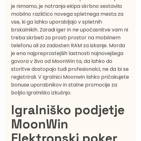
je nimamo, je notranja ekipa skrbno sestavila
mobilno različico novega spletnega mesta za
vse, ki ga lahko uporabljajo v spletnih
brskalnikih. Zaradi iger in ne upočasnitve vam ni
treba skrbeti za prosti prostor na mobilnem
telefonu ali za zadosten RAM za iskanje.
Morda
je ena najpreprostejših lastnosti najnovejšega
govora v živo od MoonWin ta, da lahko do
storitve dostopajo tudi profesionalci, ne da bi se
registrirali. V igralnici Moonwin lahko pričakujete
bonuse uporabnikov in stalne promocije za
boljšo igralniško izkušnjo.
Igralniško podjetje
MoonWin
Elektronski poker