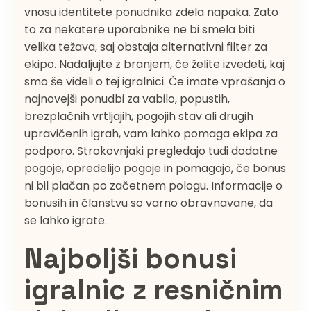
vnosu identitete ponudnika zdela napaka. Zato
to za nekatere uporabnike ne bi smela biti
velika težava, saj obstaja alternativni filter za
ekipo. Nadaljujte z branjem, če želite izvedeti, kaj
smo še videli o tej igralnici. Če imate vprašanja o
najnovejši ponudbi za vabilo, popustih,
brezplačnih vrtljajih, pogojih stav ali drugih
upravičenih igrah, vam lahko pomaga ekipa za
podporo. Strokovnjaki pregledajo tudi dodatne
pogoje, opredelijo pogoje in pomagajo, če bonus
ni bil plačan po začetnem pologu. Informacije o
bonusih in članstvu so varno obravnavane, da
se lahko igrate.
Najboljši bonusi
igralnic z resničnim