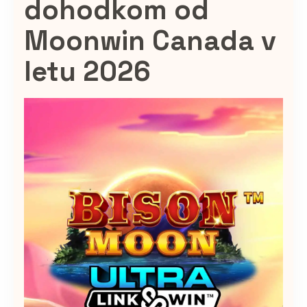
dohodkom od
Moonwin Canada v
letu 2026