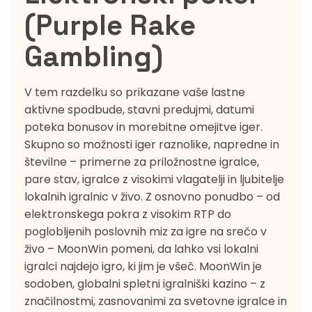
(Purple Rake
Gambling)
V tem razdelku so prikazane vaše lastne
aktivne spodbude, stavni predujmi, datumi
poteka bonusov in morebitne omejitve iger.
Skupno so možnosti iger raznolike, napredne in
številne – primerne za priložnostne igralce,
pare stav, igralce z visokimi vlagatelji in ljubitelje
lokalnih igralnic v živo. Z osnovno ponudbo – od
elektronskega pokra z visokim RTP do
poglobljenih poslovnih miz za igre na srečo v
živo – MoonWin pomeni, da lahko vsi lokalni
igralci najdejo igro, ki jim je všeč. MoonWin je
sodoben, globalni spletni igralniški kazino – z
značilnostmi, zasnovanimi za svetovne igralce in