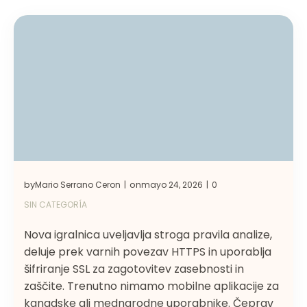
by
on
Mario Serrano Ceron
mayo 24, 2026
0
|
|
SIN CATEGORÍA
Nova igralnica uveljavlja stroga pravila analize,
deluje prek varnih povezav HTTPS in uporablja
šifriranje SSL za zagotovitev zasebnosti in
zaščite. Trenutno nimamo mobilne aplikacije za
kanadske ali mednarodne uporabnike. Čeprav