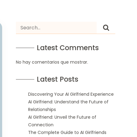
Latest Comments
No hay comentarios que mostrar.
Latest Posts
Discovering Your AI Girlfriend Experience
AI Girlfriend: Understand the Future of
Relationships
AI Girlfriend: Unveil the Future of
Connection
The Complete Guide to AI Girlfriends