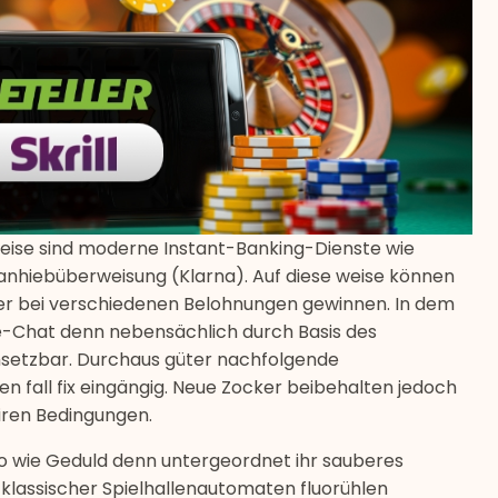
weise sind moderne Instant-Banking-Dienste wie
 anhiebüberweisung (Klarna). Auf diese weise können
er bei verschiedenen Belohnungen gewinnen. In dem
ive-Chat denn nebensächlich durch Basis des
msetzbar. Durchaus güter nachfolgende
en fall fix eingängig. Neue Zocker beibehalten jedoch
iren Bedingungen.
o wie Geduld denn untergeordnet ihr sauberes
klassischer Spielhallenautomaten fluorühlen