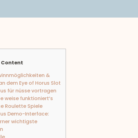
Content
winnmöglichkeiten &
n dem Eye of Horus Slot
rus für nüsse vortragen
e weise funktioniert’s
e Roulette Spiele
rus Demo-Interface:
rner wichtigste
en
lle