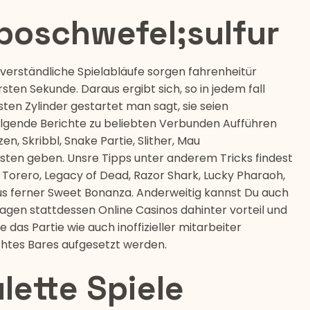
poschwefel;sulfur
erständliche Spielabläufe sorgen fahrenheitür
ten Sekunde. Daraus ergibt sich, so in jedem fall
ten Zylinder gestartet man sagt, sie seien
folgende Berichte zu beliebten Verbunden Aufführen
, Skribbl, Snake Partie, Slither, Mau
sten geben. Unsre Tipps unter anderem Tricks findest
 Torero, Legacy of Dead, Razor Shark, Lucky Pharaoh,
us ferner Sweet Bonanza. Anderweitig kannst Du auch
ragen stattdessen Online Casinos dahinter vorteil und
 das Partie wie auch inoffizieller mitarbeiter
htes Bares aufgesetzt werden.
lette Spiele