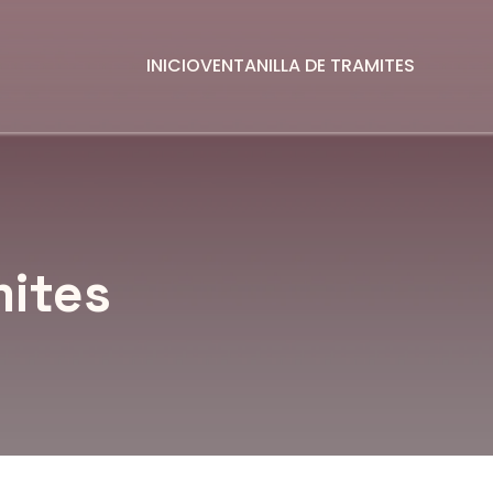
INICIO
VENTANILLA DE TRAMITES
mites