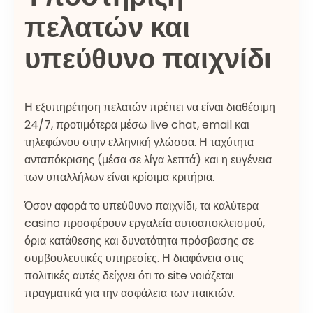
πελατών και
υπεύθυνο παιχνίδι
Η εξυπηρέτηση πελατών πρέπει να είναι διαθέσιμη
24/7, προτιμότερα μέσω live chat, email και
τηλεφώνου στην ελληνική γλώσσα. Η ταχύτητα
ανταπόκρισης (μέσα σε λίγα λεπτά) και η ευγένεια
των υπαλλήλων είναι κρίσιμα κριτήρια.
Όσον αφορά το υπεύθυνο παιχνίδι, τα καλύτερα
casino προσφέρουν εργαλεία αυτοαποκλεισμού,
όρια κατάθεσης και δυνατότητα πρόσβασης σε
συμβουλευτικές υπηρεσίες. Η διαφάνεια στις
πολιτικές αυτές δείχνει ότι το site νοιάζεται
πραγματικά για την ασφάλεια των παικτών.