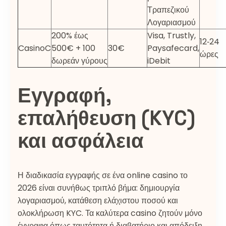
Τραπεζικού
Λογαριασμού
200% έως
Visa, Trustly,
12‑24
CasinoC
500€ + 100
30€
Paysafecard,
ώρες
δωρεάν γύρους
iDebit
Εγγραφή,
επαλήθευση (KYC)
και ασφάλεια
Η διαδικασία εγγραφής σε ένα online casino το
2026 είναι συνήθως τριπλό βήμα: δημιουργία
λογαριασμού, κατάθεση ελάχιστου ποσού και
ολοκλήρωση KYC. Τα καλύτερα casino ζητούν μόνο
έγγραφα όπως ταυτότητα ή διαβατήριο και απόδειξη