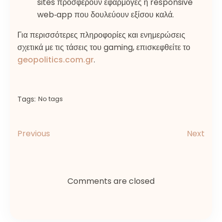
sites προσφέρουν εφαρμογές ή responsive
web‑app που δουλεύουν εξίσου καλά.
Για περισσότερες πληροφορίες και ενημερώσεις
σχετικά με τις τάσεις του gaming, επισκεφθείτε το
geopolitics.com.gr
.
Tags:
No tags
Previous
Next
Comments are closed