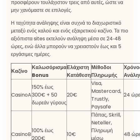
προσφέρουν τουλάχιστον τρεις από αυτές, ώστε να
μην χανόμαστε σε επιλογές.
Η ταχύτητα ανάληψης είναι συχνά το διαχωριστικό
μεταξύ ενός καλού και ενός εξαιρετικού καζίνο. Τα πιο
αξιόπιστα sites εκτελούν ανάληψη μέσα σε 24‑48
ώρες, ενώ άλλα μπορούν να χρειαστούν έως και 5
εργάσιμες ημέρες.
Καλωσόρισμα
Ελάχιστη
Μέθοδοι
Χρόνο
Καζίνο
Bonus
Κατάθεση
Πληρωμής
Ανάλη
Visa,
150% έως
Mastercard,
CasinoA
300€ + 50
20€
24 ώρ
Trustly,
δωρεάν γύρους
Paysafe
Πάπας, Skrill,
Neteller,
100% έως
Πληρωμή
CasinoB
10€
48 ώρ
200€
μέσω