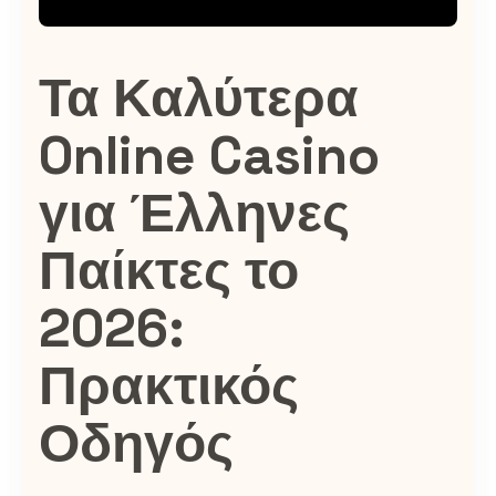
Τα Καλύτερα
Online Casino
για Έλληνες
Παίκτες το
2026:
Πρακτικός
Οδηγός