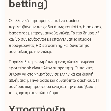
betting)
Οι ελληνικές προτιμήσεις σε live casino
περιλαμβάνουν παιχνίδια όπως roulette, blackjack,
baccarat με πραγματικούς ντιλέρ. Τα πιο δημοφιλή
καζίνο συνεργάζονται με επαγγελματίες studios,
προσφέροντας HD streaming και δυνατότητα
συνομιλίας με τον ντιλέρ.
Παράλληλα, η ενσωμάτωση ενός ολοκληρωμένου
sportsbook είναι πλέον απαραίτητη. Οι παίκτες
θέλουν να στοιχηματίζουν σε ελληνικά και διεθνή
αθλήματα, με live odds και δυνατότητα cash‑out. Η
συνδυαστική προσφορά ενισχύει την προσήλωση
του χρήστη στην πλατφόρμα.
Υποστήριξη