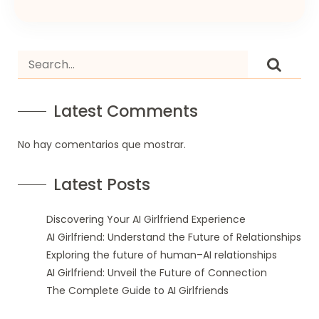
Latest Comments
No hay comentarios que mostrar.
Latest Posts
Discovering Your AI Girlfriend Experience
AI Girlfriend: Understand the Future of Relationships
Exploring the future of human–AI relationships
AI Girlfriend: Unveil the Future of Connection
The Complete Guide to AI Girlfriends