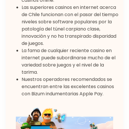
casinos online.
Las superiores casinos en internet acerca
de Chile funcionan con el pasar del tiempo
niveles sobre software populares por la
patologí­a del túnel carpiano clase,
innovación y no ha transpirado disparidad
de juegos.
La fama de cualquier reciente casino en
internet puede subordinarse mucho de el
variedad sobre juegos y el nivel de la
tarima.
Nuestros operadores recomendados se
encuentran entre las excelentes casinos
con Bizum indumentarias Apple Pay.