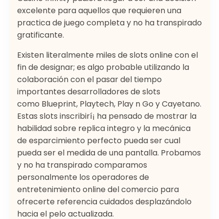
excelente para aquellos que requieren una
practica de juego completa y no ha transpirado
gratificante.
Existen literalmente miles de slots online con el
fin de designar; es algo probable utilizando la
colaboración con el pasar del tiempo
importantes desarrolladores de slots
como Blueprint, Playtech, Play n Go y Cayetano.
Estas slots inscribirí¡ ha pensado de mostrar la
habilidad sobre replica integro y la mecánica
de esparcimiento perfecto pueda ser cual
pueda ser el medida de una pantalla. Probamos
y no ha transpirado comparamos
personalmente los operadores de
entretenimiento online del comercio para
ofrecerte referencia cuidados desplazándolo
hacia el pelo actualizada.