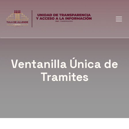
Ventanilla Única de
Tramites