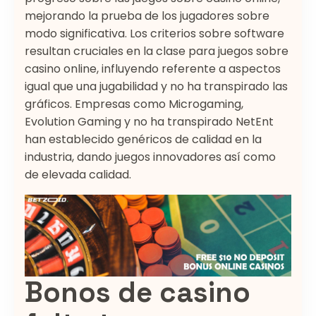
mejorando la prueba de los jugadores sobre
modo significativa. Los criterios sobre software
resultan cruciales en la clase para juegos sobre
casino online, influyendo referente a aspectos
igual que una jugabilidad y no ha transpirado las
gráficos. Empresas como Microgaming,
Evolution Gaming y no ha transpirado NetEnt
han establecido genéricos de calidad en la
industria, dando juegos innovadores así­ como
de elevada calidad.
Bonos de casino