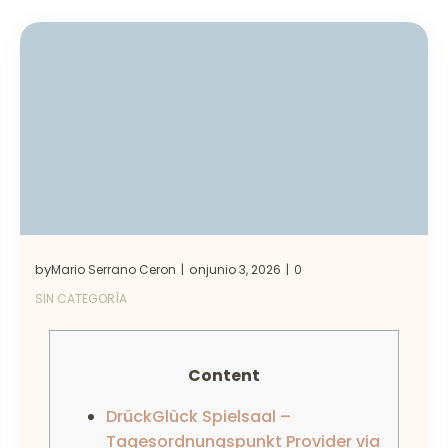
by
on
Mario Serrano Ceron
junio 3, 2026
0
|
|
SIN CATEGORÍA
Content
DrückGlück Spielsaal –
Tagesordnungspunkt Provider via