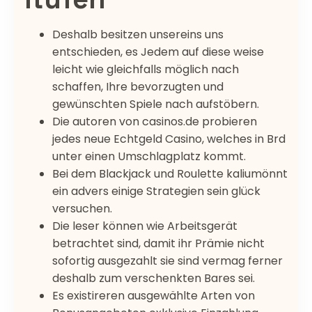
Deshalb besitzen unsereins uns
entschieden, es Jedem auf diese weise
leicht wie gleichfalls möglich nach
schaffen, Ihre bevorzugten und
gewünschten Spiele nach aufstöbern.
Die autoren von casinos.de probieren
jedes neue Echtgeld Casino, welches in Brd
unter einen Umschlagplatz kommt.
Bei dem Blackjack und Roulette kaliumönnt
ein advers einige Strategien sein glück
versuchen.
Die leser können wie Arbeitsgerät
betrachtet sind, damit ihr Prämie nicht
sofortig ausgezahlt sie sind vermag ferner
deshalb zum verschenkten Bares sei.
Es existireren ausgewählte Arten von