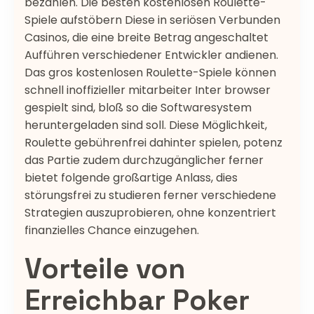
bezahlen. Die besten kostenlosen Roulette-
Spiele aufstöbern Diese in seriösen Verbunden
Casinos, die eine breite Betrag angeschaltet
Aufführen verschiedener Entwickler andienen.
Das gros kostenlosen Roulette-Spiele können
schnell inoffizieller mitarbeiter Inter browser
gespielt sind, bloß so die Softwaresystem
heruntergeladen sind soll. Diese Möglichkeit,
Roulette gebührenfrei dahinter spielen, potenz
das Partie zudem durchzugänglicher ferner
bietet folgende großartige Anlass, dies
störungsfrei zu studieren ferner verschiedene
Strategien auszuprobieren, ohne konzentriert
finanzielles Chance einzugehen.
Vorteile von
Erreichbar Poker