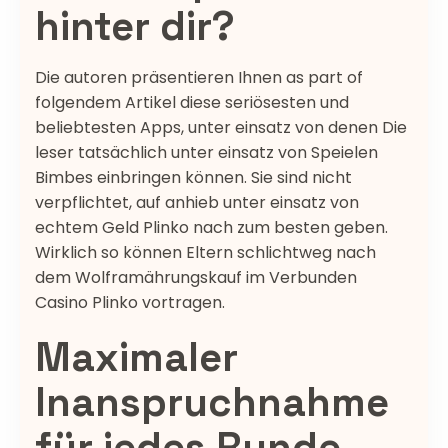
hinter dir?
Die autoren präsentieren Ihnen as part of
folgendem Artikel diese seriösesten und
beliebtesten Apps, unter einsatz von denen Die
leser tatsächlich unter einsatz von Speielen
Bimbes einbringen können. Sie sind nicht
verpflichtet, auf anhieb unter einsatz von
echtem Geld Plinko nach zum besten geben.
Wirklich so können Eltern schlichtweg nach
dem Wolframährungskauf im Verbunden
Casino Plinko vortragen.
Maximaler
Inanspruchnahme
für jedes Runde