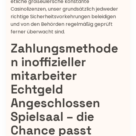
etliche großeulersche konstante
Casinolizenzen, unser grundsätzlich jedweder
richtige Sicherheitsvorkehrungen beleidigen
und von den Behörden regelmäßig geprüft
ferner überwacht sind.
Zahlungsmethode
n inoffizieller
mitarbeiter
Echtgeld
Angeschlossen
Spielsaal – die
Chance passt