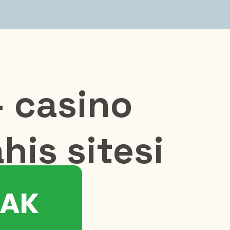
 casino
ahis sitesi
MAK