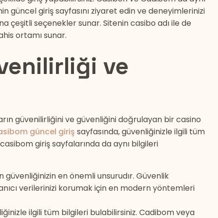
nin güncel giriş sayfasını ziyaret edin ve deneyimlerinizi
ına çeşitli seçenekler sunar. Sitenin casibo adı ile de
bahis ortamı sunar.
nilirliği ve
ın güvenilirliğini ve güvenliğini doğrulayan bir casino
asibom güncel giriş
sayfasında, güvenliğinizle ilgili tüm
 casibom giriş sayfalarında da aynı bilgileri
n güvenliğinizin en önemli unsurudır. Güvenlik
llanıcı verilerinizi korumak için en modern yöntemleri
nizle ilgili tüm bilgileri bulabilirsiniz. Cadibom veya