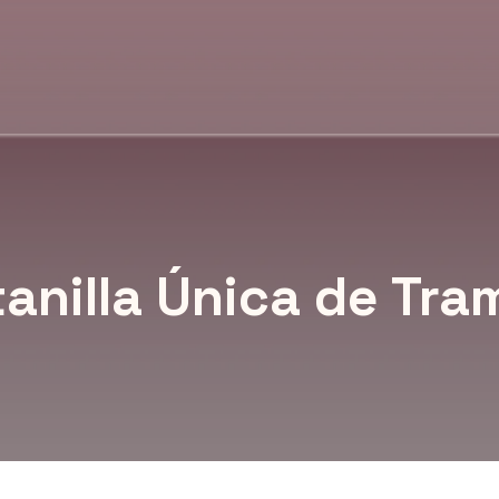
anilla Única de Tra