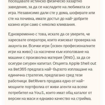
посещавате истинско физическо хазартно
заведение, за да се насладите на любимата си
игра. Независимо дали сте у дома, шофирате или
сте на почивка, имате достъп до най-добрите
казино игри само с няколко кликвания.
Едновременно с това, искате да се уверите, че
харесвате оператори, които изискват проверка на
акаунта ви. Всички игри (освен професионалните
игри на живо) са насочени към използване на
машини с произволна материя (RNG), за да се
осигури сигурен капитал. Опцията Apple Shell out
на Bet365 предлага най-бързото изплащане на
единична стратегия, предлагано сред тези
работници. BetRivers продава едно от най-
мощните портфолиа от живи агенти на всеки
потребител на You.S., които имат общ каталог от
версии на маси и еднакво качество на стрийма.