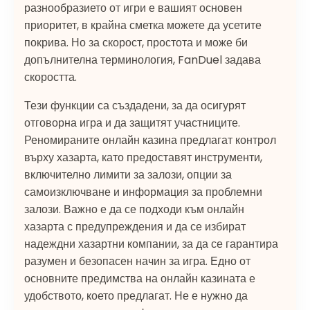
разнообразието от игри е вашият основен
приоритет, в крайна сметка можете да усетите
покрива. Но за скорост, простота и може би
допълнителна терминология, FanDuel задава
скоростта.
Тези функции са създадени, за да осигурят
отговорна игра и да защитят участниците.
Реномираните онлайн казина предлагат контрол
върху хазарта, като предоставят инструменти,
включително лимити за залози, опции за
самоизключване и информация за проблемни
залози. Важно е да се подходи към онлайн
хазарта с предупреждения и да се избират
надеждни хазартни компании, за да се гарантира
разумен и безопасен начин за игра. Едно от
основните предимства на онлайн казината е
удобството, което предлагат. Не е нужно да