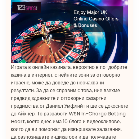
Играта в онлайн казината, вероятно в по-добрите
казина в интернет, с нейните зони за отговорно
играене, може да доведе до неочаквани
резултати. За да се справим с това, ние взехме
предвид здравните и отговорни хазартни
предимства от Даниел Умфлийт и ще се докоснете
до Айхнер. То разработи WSN In-Charge Betting
Heart, което днес има 10 блога и видеоклипове,
които да ви помогнат да извършвате залагания,
да разпознавате индикатори и да получавате