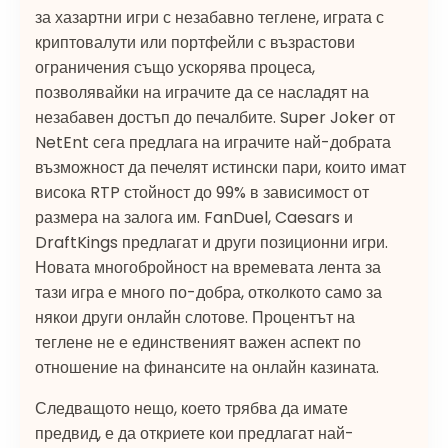
за хазартни игри с незабавно теглене, играта с
криптовалути или портфейли с възрастови
ограничения също ускорява процеса,
позволявайки на играчите да се насладят на
незабавен достъп до печалбите. Super Joker от
NetEnt сега предлага на играчите най-добрата
възможност да печелят истински пари, които имат
висока RTP стойност до 99% в зависимост от
размера на залога им. FanDuel, Caesars и
DraftKings предлагат и други позиционни игри.
Новата многобройност на времевата лента за
тази игра е много по-добра, отколкото само за
някои други онлайн слотове. Процентът на
теглене не е единственият важен аспект по
отношение на финансите на онлайн казината.
Следващото нещо, което трябва да имате
предвид, е да откриете кои предлагат най-