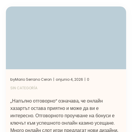
by
on
Mario Serrano Ceron
junio 4, 2026
0
|
|
SIN CATEGORÍA
„Напълно отговорно“ означава, че онлайн
хазартът остава приятно и може да ви е
интересно. Отговорното проучване на бонуси е
ключът към успешното онлайн казино усещане.
Много онлайн слот игри предлагат нови дизайни,