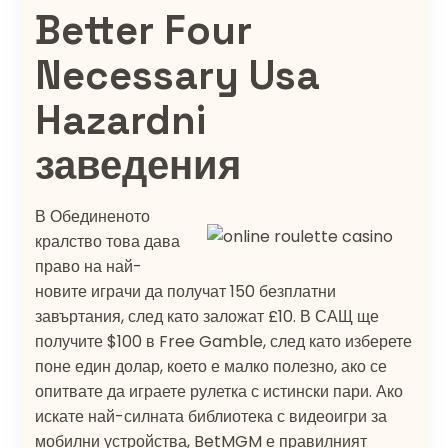
Better Four
Necessary Usa
Hazardni
заведения
В Обединеното
кралство това дава
право на най-
новите играчи да получат 150 безплатни
завъртания, след като заложат £10. В САЩ ще
получите $100 в Free Gamble, след като изберете
поне един долар, което е малко полезно, ако се
опитвате да играете рулетка с истински пари. Ако
искате най-силната библиотека с видеоигри за
мобилни устройства, BetMGM е правилният