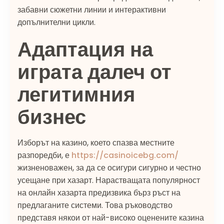
забавни сюжетни линии и интерактивни
допълнителни цикли.
Адаптация на
играта далеч от
легитимния
бизнес
Изборът на казино, което спазва местните
разпоредби, е
https://casinoicebg.com/
жизненоважен, за да се осигури сигурно и честно
усещане при хазарт. Нарастващата популярност
на онлайн хазарта предизвика бърз ръст на
предлаганите системи. Това ръководство
представя някои от най-високо оценените казина