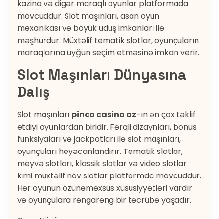
kazino və digər maraqlı oyunlar platformada
mövcuddur. Slot maşınları, asan oyun
mexanikası və böyük uduş imkanları ilə
məşhurdur. Müxtəlif tematik slotlar, oyunçuların
maraqlarına uyğun seçim etməsinə imkan verir.
Slot Maşınları Dünyasına
Dalış
Slot maşınları
pinco casino az
-ın ən çox təklif
etdiyi oyunlardan biridir. Fərqli dizaynları, bonus
funksiyaları və jackpotları ilə slot maşınları,
oyunçuları heyəcanlandırır. Tematik slotlar,
meyvə slotları, klassik slotlar və video slotlar
kimi müxtəlif növ slotlar platformda mövcuddur.
Hər oyunun özünəməxsus xüsusiyyətləri vardır
və oyunçulara rəngarəng bir təcrübə yaşadır.