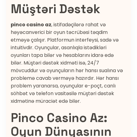
Müştəri Dəstək
pinco casino az
, istifadəçilərə rahat və
həyəcanverici bir oyun təcrübəsi təqdim
etməyə çalışır. Platformun interfeysi, sadə və
intuitivdir. Oyunçular, asanlıqla istədikləri
oyunları tapa bilər və hesablarını idarə edə
bilər. Müştəri dəstək xidməti isə, 24/7
mövcuddur və oyunçuların hər hansı sualına və
problemə cavab verməyə hazırdır. Hər hansı
problem yaranarsa, oyunçular e-poçt, canlı
söhbət və telefon vasitəsilə müştəri dəstək
xidmətinə müraciət edə bilər.
Pinco Casino Az:
Oyun Dünyasının