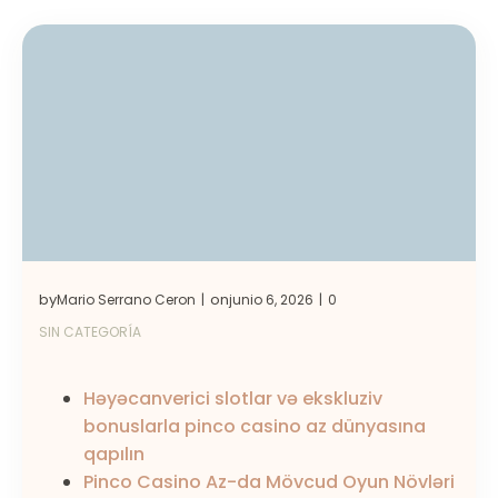
by
on
Mario Serrano Ceron
junio 6, 2026
0
|
|
SIN CATEGORÍA
Həyəcanverici slotlar və ekskluziv
bonuslarla pinco casino az dünyasına
qapılın
Pinco Casino Az-da Mövcud Oyun Növləri