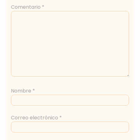
Comentario
*
Nombre
*
Correo electrónico
*