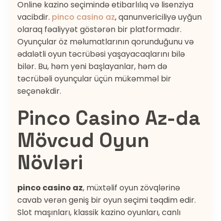
Online kazino seçimində etibarlılıq və lisenziya
vacibdir.
pinco casino az
, qanunvericiliyə uyğun
olaraq fəaliyyət göstərən bir platformadır.
Oyunçular öz məlumatlarının qorunduğunu və
ədalətli oyun təcrübəsi yaşayacaqlarını bilə
bilər. Bu, həm yeni başlayanlar, həm də
təcrübəli oyunçular üçün mükəmməl bir
seçənəkdir.
Pinco Casino Az-da
Mövcud Oyun
Növləri
pinco casino az
, müxtəlif oyun zövqlərinə
cavab verən geniş bir oyun seçimi təqdim edir.
Slot maşınları, klassik kazino oyunları, canlı