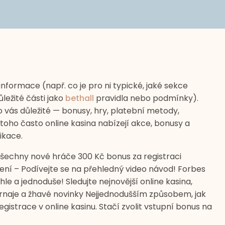
nformace (např. co je pro ni typické, jaké sekce
ůležité části jako
bethall
pravidla nebo podmínky).
ro vás důležité — bonusy, hry, platební metody,
toho často online kasina nabízejí akce, bonusy a
ikace.
šechny nové hráče 300 Kč bonus za registraci
šení – Podívejte se na přehledný video návod! Forbes
hle a jednoduše! Sledujte nejnovější online kasina,
rnaje a žhavé novinky Nejjednodušším způsobem, jak
egistrace v online kasinu. Stačí zvolit vstupní bonus na