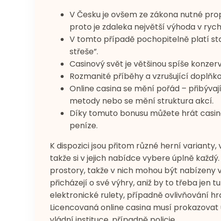
V Česku je ovšem ze zákona nutné prop
proto je zdaleka největší výhoda v rych
V tomto případě pochopitelně platí star
střeše”.
Casinový svět je většinou spíše konzerv
Rozmanité příběhy a vzrušující doplňkov
Online casina se mění pořád – přibývají
metody nebo se mění struktura akcí.
Díky tomuto bonusu můžete hrát casin
peníze.
K dispozici jsou přitom různé herní varianty,
takže si v jejich nabídce vybere úplně každ
prostory, takže v nich mohou být nabízeny 
přicházejí o své výhry, aniž by to třeba jen t
elektronické rulety, případně ovlivňování 
Licencovaná online casina musí prokazovat
vládní instituce, případně policie.