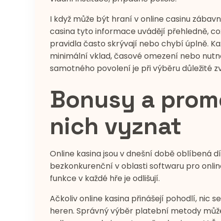
I když může být hraní v online casinu zábavné,
casina tyto informace uvádějí přehledně, co
pravidla často skrývají nebo chybí úplně. K
minimální vklad, časové omezení nebo nut
samotného povolení je při výběru důležité zva
Bonusy a promo
nich vyznat
Online kasina jsou v dnešní době oblíbená d
bezkonkurenční v oblasti softwaru pro onlin
funkce v každé hře je odlišují.
Ačkoliv online kasina přinášejí pohodlí, nic 
heren. Správný výběr platební metody může v