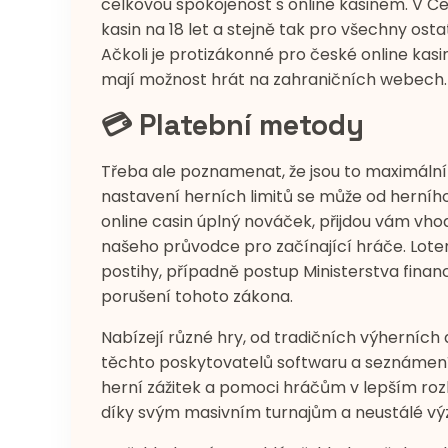
celkovou spokojenost s online kasinem. V Če
kasin na 18 let a stejně tak pro všechny ost
Ačkoli je protizákonné pro české online kas
mají možnost hrát na zahraničních webech.
💳 Platební metody
Třeba ale poznamenat, že jsou to maximální
nastavení herních limitů se může od herního 
online casin úplný nováček, přijdou vám v
našeho průvodce pro začínající hráče. Lote
postihy, případně postup Ministerstva financ
porušení tohoto zákona.
Nabízejí různé hry, od tradičních výherních
těchto poskytovatelů softwaru a seznámení 
herní zážitek a pomoci hráčům v lepším rozh
díky svým masivním turnajům a neustálé výz