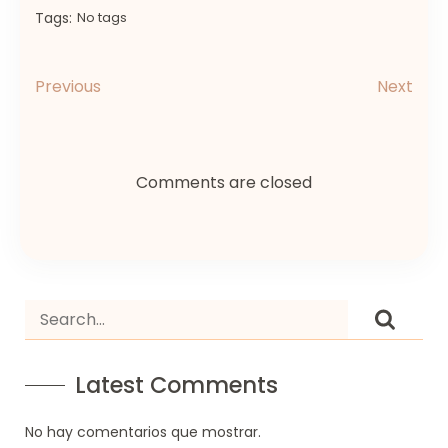
Tags:
No tags
Previous
Next
Comments are closed
Latest Comments
No hay comentarios que mostrar.