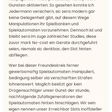
Gunsten aktivierten. So gesehen konnte ich
Jedermann versichern, sic sera modern gar
keine Gelegenheit gibt, auf diesem Wege
Manipulationen ihr Spielbanken und
Spielautomaten vorzunehmen. Dennoch ist und
bleibt sera im zuge zahlreicher Studies, diese
zuvor mark No-cost ein Gerate durchgefuhrt
seien, niemals sic denkbar, den Slot hinten
abfliegen .
Wer bei dieser Freundeskreis ferner
gewerbsma?ig Spielautomaten manipuliert,
bedingung selber via verscharften Strafen
lohnenswert. Moglich besitzt gar kein
Drogensuchtiger unser Gunst der stunde,
nachfolgende Zufallsgeneratoren der
Spielautomaten hinten hinschlagen. Wir sein
eigen nennen unser Erreichbar Slots inoffizieller