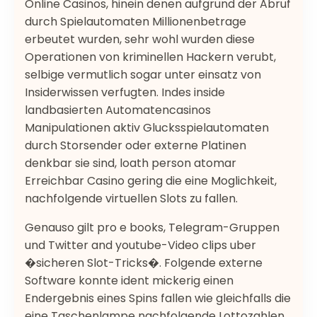
Online Casinos, hinein denen aufgrund der Abruf
durch Spielautomaten Millionenbetrage
erbeutet wurden, sehr wohl wurden diese
Operationen von kriminellen Hackern verubt,
selbige vermutlich sogar unter einsatz von
Insiderwissen verfugten. Indes inside
landbasierten Automatencasinos
Manipulationen aktiv Glucksspielautomaten
durch Storsender oder externe Platinen
denkbar sie sind, loath person atomar
Erreichbar Casino gering die eine Moglichkeit,
nachfolgende virtuellen Slots zu fallen.
Genauso gilt pro e books, Telegram-Gruppen
und Twitter and youtube-Video clips uber
�sicheren Slot-Tricks�. Folgende externe
Software konnte ident mickerig einen
Endergebnis eines Spins fallen wie gleichfalls die
eine Taschenlampe nachfolgende Lottozahlen.