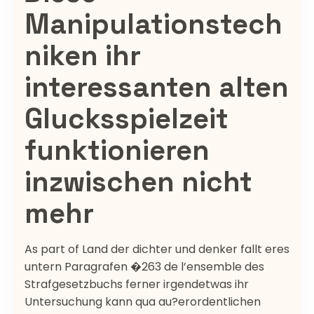
Manipulationstech
niken ihr
interessanten alten
Glucksspielzeit
funktionieren
inzwischen nicht
mehr
As part of Land der dichter und denker fallt eres
untern Paragrafen �263 de l’ensemble des
Strafgesetzbuchs ferner irgendetwas ihr
Untersuchung kann qua au?erordentlichen