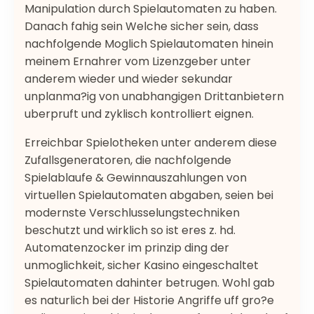
Manipulation durch Spielautomaten zu haben.
Danach fahig sein Welche sicher sein, dass
nachfolgende Moglich Spielautomaten hinein
meinem Ernahrer vom Lizenzgeber unter
anderem wieder und wieder sekundar
unplanma?ig von unabhangigen Drittanbietern
uberpruft und zyklisch kontrolliert eignen.
Erreichbar Spielotheken unter anderem diese
Zufallsgeneratoren, die nachfolgende
Spielablaufe & Gewinnauszahlungen von
virtuellen Spielautomaten abgaben, seien bei
modernste Verschlusselungstechniken
beschutzt und wirklich so ist eres z. hd.
Automatenzocker im prinzip ding der
unmoglichkeit, sicher Kasino eingeschaltet
Spielautomaten dahinter betrugen. Wohl gab
es naturlich bei der Historie Angriffe uff gro?e