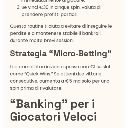
immediatamente di giocare.
Se vinci €30 in cinque spin, valuta di
prendere profitti parziali.
Questa routine ti aiuta a evitare di inseguire le
perdite e a mantenere stabile il bankroll
durante molte brevi sessioni.
Strategia “Micro‑Betting”
I scommettitori iniziano spesso con €1 su slot
come “Quick Wins.” Se ottieni due vittorie
consecutive, aumenta a €5 ma solo per uno
spin prima di rivalutare.
“Banking” per i
Giocatori Veloci