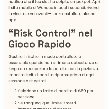
notifica che il tuo slot ha colpito un jackpot. Apri
il sito mobile di Wonaco in pochi secondi, rivendi
la vincita e vai avanti—senza installare alcuna
app.
“Risk Control” nel
Gioco Rapido
Gestire il rischio in modo controllato è
essenziale quando non si rimane abbastanza a
lungo da recuperare le perdite con la pazienza.
Imposta limiti di perdita rigorosi prima di ogni
sessione e rispettali.
Seleziona un limite di perdita di €50 per
sessione.
Se raggiungi quel limite, smetti