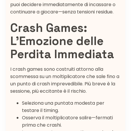
puoi decidere immediatamente di incassare o
continuare a giocare—senza tensioni residue.
Crash Games:
L’Emozione delle
Perdita Immediata
I crash games sono costruiti attorno alla
scommessa su un moltiplicatore che sale fino a
un punto di crash imprevedibile. Più breve è la
sessione, più eccitante è il rischio.
Seleziona una puntata modesta per
testare il timing.
Osserva il moltiplicatore salire—fermati
prima che crashi.