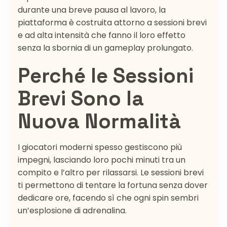
durante una breve pausa al lavoro, la
piattaforma è costruita attorno a sessioni brevi
e ad alta intensità che fanno il loro effetto
senza la sbornia di un gameplay prolungato.
Perché le Sessioni
Brevi Sono la
Nuova Normalità
I giocatori moderni spesso gestiscono più
impegni, lasciando loro pochi minuti tra un
compito e l’altro per rilassarsi. Le sessioni brevi
ti permettono di tentare la fortuna senza dover
dedicare ore, facendo sì che ogni spin sembri
un’esplosione di adrenalina.