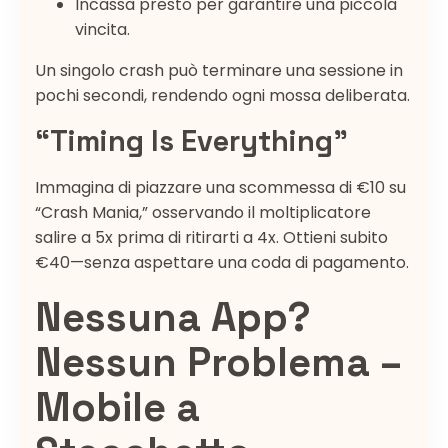
Incassa presto per garantire una piccola
vincita.
Un singolo crash può terminare una sessione in
pochi secondi, rendendo ogni mossa deliberata.
“Timing Is Everything”
Immagina di piazzare una scommessa di €10 su
“Crash Mania,” osservando il moltiplicatore
salire a 5x prima di ritirarti a 4x. Ottieni subito
€40—senza aspettare una coda di pagamento.
Nessuna App?
Nessun Problema –
Mobile a