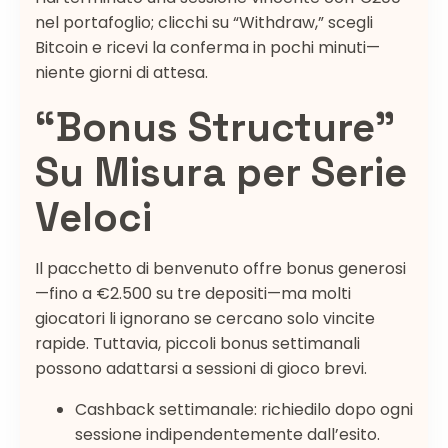
nel portafoglio; clicchi su “Withdraw,” scegli
Bitcoin e ricevi la conferma in pochi minuti—
niente giorni di attesa.
“Bonus Structure”
Su Misura per Serie
Veloci
Il pacchetto di benvenuto offre bonus generosi
—fino a €2.500 su tre depositi—ma molti
giocatori li ignorano se cercano solo vincite
rapide. Tuttavia, piccoli bonus settimanali
possono adattarsi a sessioni di gioco brevi.
Cashback settimanale: richiedilo dopo ogni
sessione indipendentemente dall’esito.