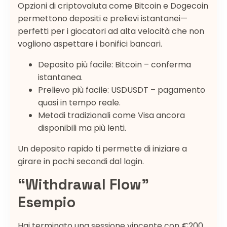
Opzioni di criptovaluta come Bitcoin e Dogecoin
permettono depositi e prelievi istantanei—
perfetti per i giocatori ad alta velocità che non
vogliono aspettare i bonifici bancari.
Deposito più facile: Bitcoin – conferma
istantanea.
Prelievo più facile: USDUSDT – pagamento
quasi in tempo reale.
Metodi tradizionali come Visa ancora
disponibili ma più lenti.
Un deposito rapido ti permette di iniziare a
girare in pochi secondi dal login.
“Withdrawal Flow”
Esempio
Hai terminato una sessione vincente con €200