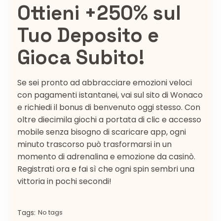
Ottieni +250% sul
Tuo Deposito e
Gioca Subito!
Se sei pronto ad abbracciare emozioni veloci
con pagamenti istantanei, vai sul sito di Wonaco
e richiedi il bonus di benvenuto oggi stesso. Con
oltre diecimila giochi a portata di clic e accesso
mobile senza bisogno di scaricare app, ogni
minuto trascorso può trasformarsi in un
momento di adrenalina e emozione da casinò.
Registrati ora e fai sì che ogni spin sembri una
vittoria in pochi secondi!
Tags:
No tags