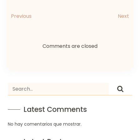
Previous
Next
Comments are closed
Latest Comments
No hay comentarios que mostrar.