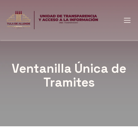
Ventanilla Única de
Tramites