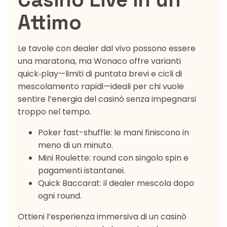
Attimo
Le tavole con dealer dal vivo possono essere
una maratona, ma Wonaco offre varianti
quick‑play—limiti di puntata brevi e cicli di
mescolamento rapidi—ideali per chi vuole
sentire l’energia del casinò senza impegnarsi
troppo nel tempo.
Poker fast-shuffle: le mani finiscono in
meno di un minuto.
Mini Roulette: round con singolo spin e
pagamenti istantanei.
Quick Baccarat: il dealer mescola dopo
ogni round.
Ottieni l’esperienza immersiva di un casinò