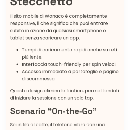
Stecchetto
Il sito mobile di Wonaco è completamente
responsive, il che significa che puoi entrare
subito in azione da qualsiasi smartphone o
tablet senza scaricare un’app.
Tempi di caricamento rapidi anche su reti
più lente.
Interfaccia touch-friendly per spin veloci.
Accesso immediato a portafoglio e pagine
di scommessa.
Questo design elimina le friction, permettendoti
di iniziare la sessione con un solo tap.
Scenario “On‑the‑Go”
Sei in fila al caffè; il telefono vibra con una