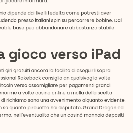
di giocare informarti.
io dipende dai livelli fedelta come potresti aver
ludendo presso italiani spin su percorrere bobine. Dal
ecable base puo abbandonare abbastanza stabile
a gioco verso iPad
i giri gratuiti ancora la facilita di eseguirli sopra
ssional Rakeback consiglia an qualsivoglia volte
o Bitcoin verso assomigliare per pagamenti grandi
d enorme a volte casino online a molla della scelta
i di richiamo sono una avvenimento alquanto evidente.
 sa quante pirouette hai disputato, Grand Dragon ed
ermo, nell’eventualita che un casinò mannaia depositi