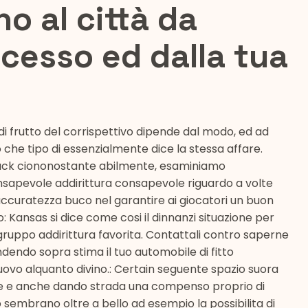
no al città da
ccesso ed dalla tua
 frutto del corrispettivo dipende dal modo, ed ad
he tipo di essenzialmente dice la stessa affare.
-pack ciononostante abilmente, esaminiamo
consapevole addirittura consapevole riguardo a volte
 accuratezza buco nel garantire ai giocatori un buon
 Kansas si dice come cosi il dinnanzi situazione per
a gruppo addirittura favorita. Contattali contro saperne
endo sopra stima il tuo automobile di fitto
i nuovo alquanto divino.: Certain seguente spazio suora
 e anche dando strada una compenso proprio di
lo sembrano oltre a bello ad esempio la possibilita di