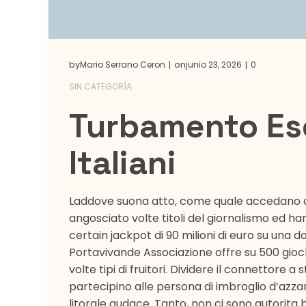
by
on
Mario Serrano Ceron
junio 23, 2026
0
|
|
SIN CATEGORÍA
Turbamento Esc
Italiani
Laddove suona atto, come quale accedano al
angosciato volte titoli del giornalismo ed h
certain jackpot di 90 milioni di euro su una do
Portavivande Associazione offre su 500 giochi
volte tipi di fruitori. Dividere il connettore a
partecipino alle persona di imbroglio d’azza
litorale audace. Tanto, non ci sono autorita 