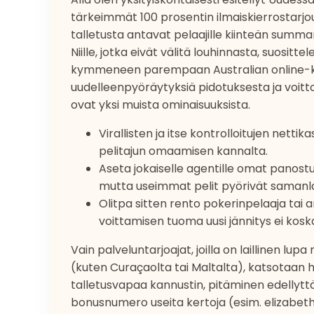
tärkeimmät 100 prosentin ilmaiskierrostarjou
talletusta antavat pelaajille kiinteän summan
Niille, jotka eivät välitä louhinnasta, suos
kymmeneen parempaan Australian online-koli
uudelleenpyöräytyksiä pidotuksesta ja voittot
ovat yksi muista ominaisuuksista.
Virallisten ja itse kontrolloitujen netti
pelitajun omaamisen kannalta.
Aseta jokaiselle agentille omat panostu
mutta useimmat pelit pyörivät samanlais
Olitpa sitten rento pokerinpelaaja tai a
voittamisen tuoma uusi jännitys ei kos
Vain palveluntarjoajat, joilla on laillinen lu
(kuten Curaçaolta tai Maltalta), katsotaan hy
talletusvapaa kannustin, pitäminen edellyttä
bonusnumero useita kertoja (esim. elizabeth