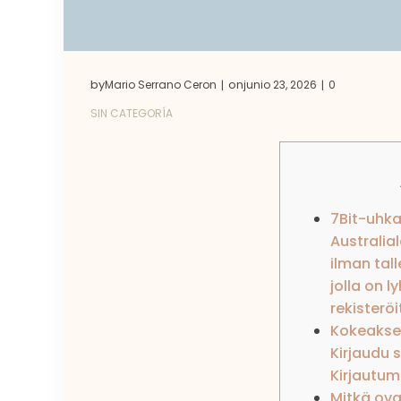
by
on
Mario Serrano Ceron
junio 23, 2026
0
|
|
SIN CATEGORÍA
7Bit-uhka
Australia
ilman tal
jolla on l
rekisterö
Kokeakse
Kirjaudu s
Kirjautum
Mitkä ov