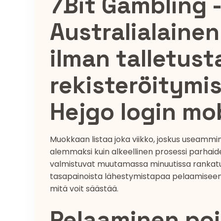
7Bit Gambling -
Australialainen
ilman talletust
rekisteröitymi
Hejgo login mo
Muokkaan listaa joka viikko, joskus useammi
alemmaksi kuin alkeellinen prosessi parhaide
valmistuvat muutamassa minuutissa rankatulle 
tasapainoista lähestymistapaa pelaamiseen. As
mitä voit säästää.
Pelaaminen poi