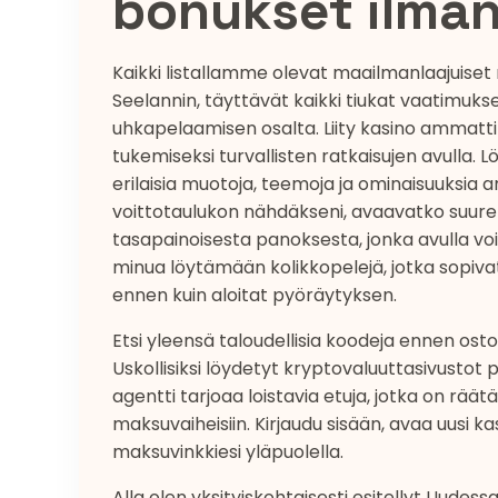
bonukset ilman
Kaikki listallamme olevat maailmanlaajuiset n
Seelannin, täyttävät kaikki tiukat vaatimuk
uhkapelaamisen osalta. Liity kasino ammattilai
tukemiseksi turvallisten ratkaisujen avulla. Lö
erilaisia ​​muotoja, teemoja ja ominaisuuksi
voittotaulukon nähdäkseni, avaavatko suuret
tasapainoisesta panoksesta, jonka avulla 
minua löytämään kolikkopelejä, jotka sopivat 
ennen kuin aloitat pyöräytyksen.
Etsi yleensä taloudellisia koodeja ennen os
Uskollisiksi löydetyt kryptovaluuttasivustot
agentti tarjoaa loistavia etuja, jotka on räätäl
maksuvaiheisiin. Kirjaudu sisään, avaa uusi k
maksuvinkkiesi yläpuolella.
Alla olen yksityiskohtaisesti esitellyt Uudessa