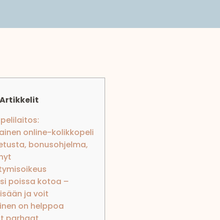
Artikkelit
pelilaitos:
lainen online-kolikkopeli
letusta, bonusohjelma,
yhyt
itymisoikeus
si poissa kotoa –
isään ja voit
inen on helppoa
at parhaat