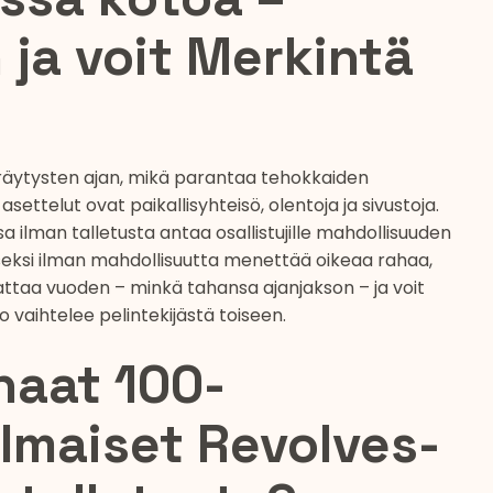
 ja voit Merkintä
yöräytysten ajan, mikä parantaa tehokkaiden
ettelut ovat paikallisyhteisö, olentoja ja sivustoja.
a ilman talletusta antaa osallistujille mahdollisuuden
aiseksi ilman mahdollisuutta menettää oikeaa rahaa,
ttaa vuoden – minkä tahansa ajanjakson – ja voit
o vaihtelee pelintekijästä toiseen.
haat 100-
ilmaiset Revolves-