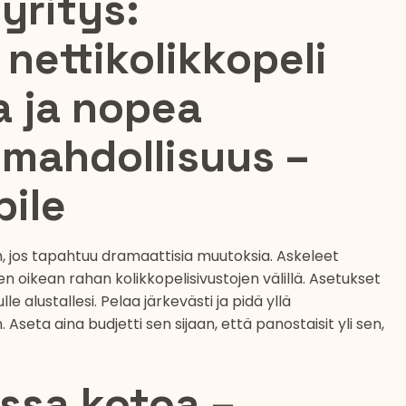
yritys:
 nettikolikkopeli
a ja nopea
smahdollisuus –
bile
n, jos tapahtuu dramaattisia muutoksia. Askeleet
n oikean rahan kolikkopelisivustojen välillä. Asetukset
alustallesi. Pelaa järkevästi ja pidä yllä
eta aina budjetti sen sijaan, että panostaisit yli sen,
ssa kotoa –