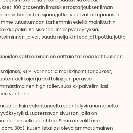
kset. 100 prosentin ilmaiskierrostarjoukset ilman
 ilmaiskierrosten sijaan, jotka vaativat alkupanosta.
ittelemme tutustumaan tarkemmin edellä mainittuihin
kkopeliin. Se sisältää ilmaispyöräytyksiä,
oiminnon, ja voit saada neljä kiinteää jättipottia, jotka
kasinoiden valitseminen on erittäin tärkeää kohtuullisen
srajansa, RTP-valinnat ja markkinointitarjoukset,
ten kiekkojen ja voittolinjojen perässä.
mmattimainen high roller, suosikkipalvelimillasi
kaan vanhene.
pa muualta kuin vakiintuneelta sääntelyviranomaiselta
väksytyiksi. Luotettavan sivuston, jolla on
ä erittäin selkeää ehtoa. Sinun on valittava
.com, 30x). Kuten listallasi oleva ammattimainen