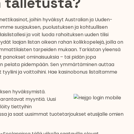
 talletusta?
ettikasinot, joihin hyväksyt Australian ja Uuden-
semme suojauksen, puolustuksen ja kohtuullisen
slistallesi ja voit luoda rahoituksen uuden tilisi
ydät laajan listan oikean rahan kolikkopelejä, joilla on
a ammattilaisten tarpeiden mukaan. Tarkistan yleensä
 panokset ominaisuuksia – tai pidän jopa
voin pelata pidempään. Sen ymmärtäminen auttaa
tyyliini ja voittoihini. Hae kasinobonus listaltamme
toksen hyväksymistä.
 parantavat myyntiä. Uusi
öity tiettyihin
assa ja saat uusimmat tuotetarjoukset etusijalle omien
-Seelannissa tällä viikolla saatavilla olevat