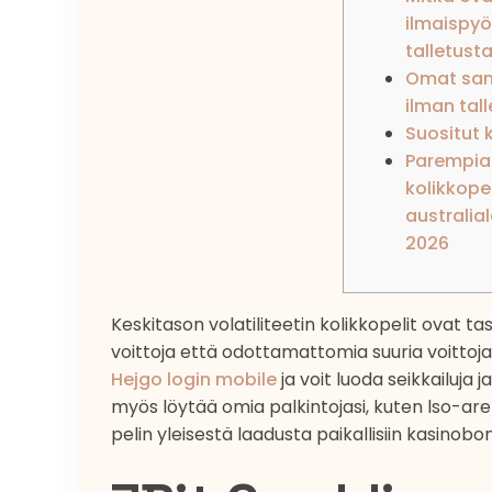
ilmaispyö
talletust
Omat sana
ilman tal
Suositut k
Parempia 
kolikkope
australial
2026
Keskitason volatiliteetin kolikkopelit ovat t
voittoja että odottamattomia suuria voittoja
Hejgo login mobile
ja voit luoda seikkailuja j
myös löytää omia palkintojasi, kuten lso-are
pelin yleisestä laadusta paikallisiin kasinobo