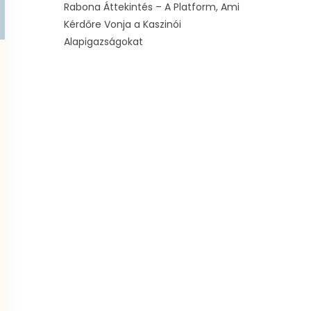
Rabona Áttekintés – A Platform, Ami
Kérdőre Vonja a Kaszinói
Alapigazságokat