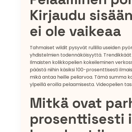
Kirjaudu sisään
ei ole vaikeaa
Tahmaiset wildit pysyvät rullilla useiden p
yhdistelmien todennäköisyyttä. Trendikkäät as
Ilmaisten kolikkopelien kokeileminen verkoss
päästä niihin käsiksi 100-prosenttisesti ilm
mikä antaa heille peliarvoa. Tämä summa ka
ylpeillä eroilla pelaamisesta. Videopelien tas
Mitkä ovat par
prosenttisesti 