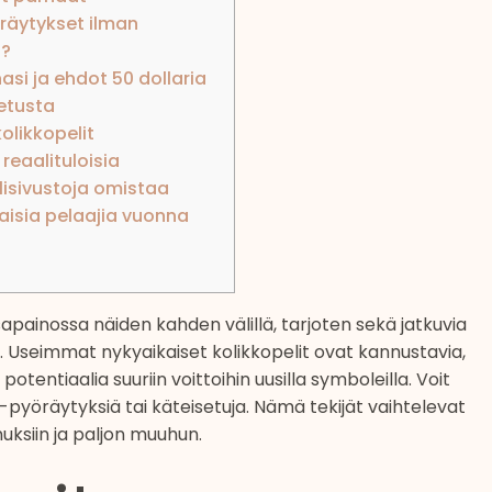
räytykset ilman
a?
si ja ehdot 50 dollaria
letusta
olikkopelit
reaalituloisia
lisivustoja omistaa
aisia ​​pelaajia vuonna
asapainossa näiden kahden välillä, tarjoten sekä jatkuvia
. Useimmat nykyaikaiset kolikkopelit ovat kannustavia,
a potentiaalia suuriin voittoihin uusilla symboleilla. Voit
-pyöräytyksiä tai käteisetuja.
Nämä tekijät vaihtelevat
nuksiin ja paljon muuhun.