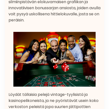
silmiinpistävän elokuvamaisen grafiikan ja
innovatiivisen bonussarjan ansiosta, joiden avulla
voit pysyä uskollisena hittielokuvalle, josta se on
peräisin.
Löydät tällaisia ​​pelejä vintage-tyylisistä ja
kasinopelikoneista, ja ne pyöristävät usein koko
verkoston peleistä jopa suurien jättipottien