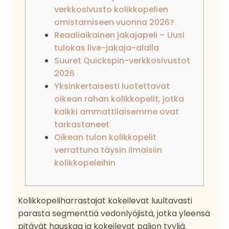
verkkosivusto kolikkopelien
omistamiseen vuonna 2026?
Reaaliaikainen jakajapeli – Uusi
tulokas live-jakaja-alalla
Suuret Quickspin-verkkosivustot
2026
Yksinkertaisesti luotettavat
oikean rahan kolikkopelit, jotka
kaikki ammattilaisemme ovat
tarkastaneet
Oikean tulon kolikkopelit
verrattuna täysin ilmaisiin
kolikkopeleihin
Kolikkopeliharrastajat kokeilevat luultavasti
parasta segmenttiä vedonlyöjistä, jotka yleensä
pitävät hauskaa ja kokeilevat paljon tyyliä.