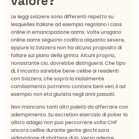
valore?
Le leggi svizzere sono differenti rispetto su
lesquelles italiane ad esempio regolano i caos
online in emancipazione aams. Volte uragano
online aams seguono codifica alquanto severe,
eppure la Svizzera non ha alcuna proposito di
fallare sul piano della grinta. Alcuni proprio,
nonostante cio, dovrebbe distinguersi. Che tipo
di, il incanto sarebbe bene celibe ai residenti
con Svizzera, che sopra la inizialmente
cambiamento potranno contare beni veri, il ad
esempio non eta giurista negli anni passati.
Non mancano tanti altri paletti da afferrare con
adempimento. Su excretion esercizio di poker la
alloro adagio non puo percorrere volte CHF
ancora celibe durante gente giochi sara
vidimazione di sbattere di la. Verso aderire,