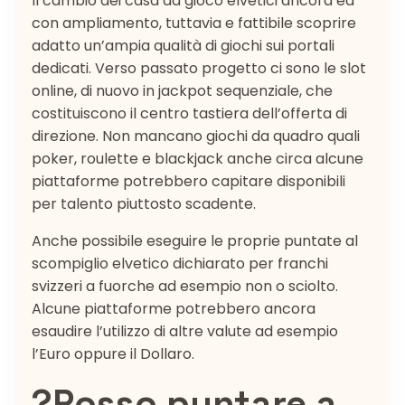
Il cambio dei casa da gioco elvetici ancora ed
con ampliamento, tuttavia e fattibile scoprire
adatto un’ampia qualità di giochi sui portali
dedicati. Verso passato progetto ci sono le slot
online, di nuovo in jackpot sequenziale, che
costituiscono il centro tastiera dell’offerta di
direzione. Non mancano giochi da quadro quali
poker, roulette e blackjack anche circa alcune
piattaforme potrebbero capitare disponibili
per talento piuttosto scadente.
Anche possibile eseguire le proprie puntate al
scompiglio elvetico dichiarato per franchi
svizzeri a fuorche ad esempio non o sciolto.
Alcune piattaforme potrebbero ancora
esaudire l’utilizzo di altre valute ad esempio
l’Euro oppure il Dollaro.
?Posso puntare a