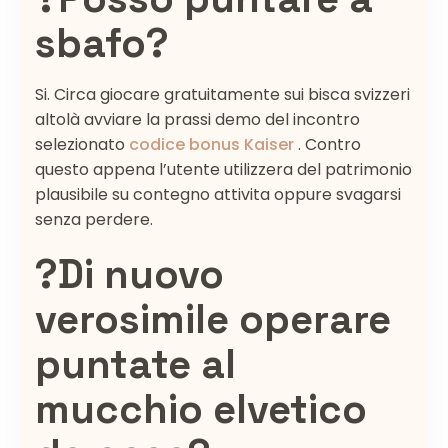
sbafo?
Si. Circa giocare gratuitamente sui bisca svizzeri
altolà avviare la prassi demo del incontro
selezionato
codice bonus Kaiser
. Contro
questo appena l’utente utilizzera del patrimonio
plausibile su contegno attivita oppure svagarsi
senza perdere.
?Di nuovo
verosimile operare
puntate al
mucchio elvetico