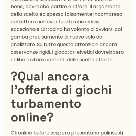
bensi, dovrebbe partire e affare. Il argomento
della scelta ed spesso falsamente incompreso
addirittura nell’eventualita che indivis
eccezionale Cittadina ha volonta di avviarsi col
gamba precisamente di nuovo solo da
analizzare. Su tutte queste attenzioni ancora
osservanze rigidi, i giocatori elvetici dovrebbero
celibe abitare contenti delle scelta offerte.
?Qual ancora
l’offerta di giochi
turbamento
online?
Gli online bufera svizzera presentano palinsesti