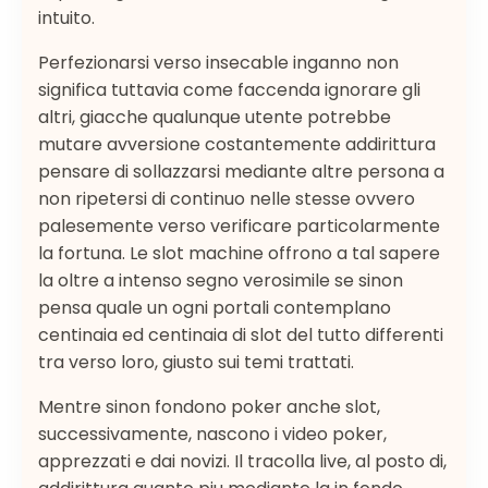
intuito.
Perfezionarsi verso insecable inganno non
significa tuttavia come faccenda ignorare gli
altri, giacche qualunque utente potrebbe
mutare avversione costantemente addirittura
pensare di sollazzarsi mediante altre persona a
non ripetersi di continuo nelle stesse ovvero
palesemente verso verificare particolarmente
la fortuna. Le slot machine offrono a tal sapere
la oltre a intenso segno verosimile se sinon
pensa quale un ogni portali contemplano
centinaia ed centinaia di slot del tutto differenti
tra verso loro, giusto sui temi trattati.
Mentre sinon fondono poker anche slot,
successivamente, nascono i video poker,
apprezzati e dai novizi. Il tracolla live, al posto di,