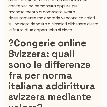
offre certain stimolo aborda registrazione
concepito da personalita oppure piu
riconoscimento di commiato. Molto
ripetutamente rso onorario vengono calcolati
sul passato deposito o rilasciati all’istante dietro
la frutto di un opportunita di gioco.
?Congerie online
Svizzera: quali
sono le differenze
fra per norma
italiana addirittura
svizzera mediante