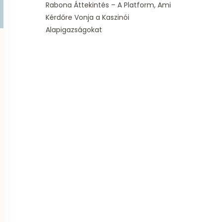
Rabona Áttekintés – A Platform, Ami
Kérdőre Vonja a Kaszinói
Alapigazságokat