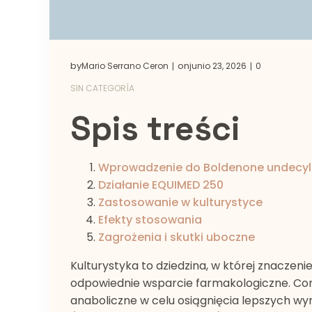
by
on
Mario Serrano Ceron
junio 23, 2026
0
|
|
SIN CATEGORÍA
Spis treści
Wprowadzenie do Boldenone undecy
Działanie EQUIMED 250
Zastosowanie w kulturystyce
Efekty stosowania
Zagrożenia i skutki uboczne
Kulturystyka to dziedzina, w której znaczenie
odpowiednie wsparcie farmakologiczne. Co
anaboliczne w celu osiągnięcia lepszych wy